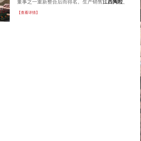
董事之一重新整合后而得名。生产销售
江西陶粒
、
江西粘土陶粒
、
吉安陶粒
、
硅灰石、方解石、钾长
【查看详情】
石、白云石、各种原矿加工生产。陶粒滤料、
南昌
建筑陶粒
、花卉陶粒、陶砂及膨胀珍珠岩，排油烟
道，及轻质隔墙板。和各种外墙保温沙浆，屋面隔
热板。
新余市年瑞矿业有限公司
的陶粒，墙板，保
温沙浆品种齐全、价格合理，以多品种经营特色和
薄利多销，赢得了广大客户的信任。
新余市年瑞矿业有限公司
企业经营理念
企业价值观： 善信永真
企业信仰： 朴实劳动 善待他人 回馈社会
经营原则： 诚信为本 坚持品质
企业精神： 兼任勤劳 勇创新高
人际文化： 真诚待人 平等交流 和谐共赢