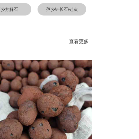
萍乡方解石
萍乡钾长石/硅灰
石
查看更多