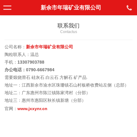
新余市年瑞矿业有限公司
联系我们
Contactus
公司名称：
新余市年瑞矿业有限公司
陶粒
联系人：温总
手机：
13307903788
办公电话：0790-6667984
需要煅烧滑石.硅灰石.白云石.方解石.矿产品.
地址一：江西新余市渝水区珠珊镇石山村板桥收费站左侧（总部）
地址二：广东惠州市陈江镇陈家湾村（分部）
地址三：惠州市惠阳区秋长镇新塘（分部）
官网
：
www.jxxynr.cn