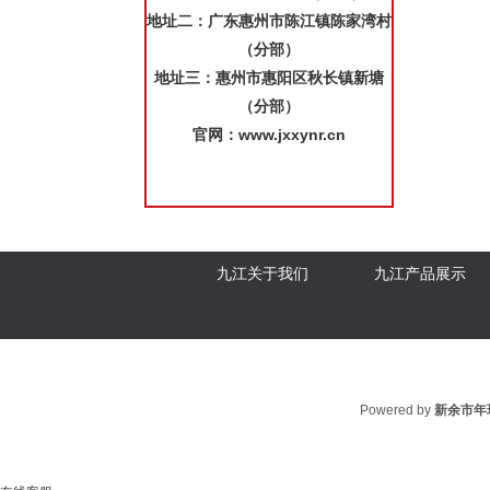
地址二：广东惠州市陈江镇陈家湾村
（分部）
地址三：惠州市惠阳区秋长镇新塘
（分部）
官网
：
www.jxxynr.cn
九江关于我们
九江产品展示
Powered by
新余市年