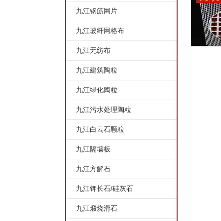
九江钢筋网片
九江玻纤网格布
九江无纺布
九江建筑陶粒
九江绿化陶粒
九江污水处理陶粒
九江白云石颗粒
九江隔墙板
九江方解石
九江钾长石/硅灰石
九江煅烧滑石