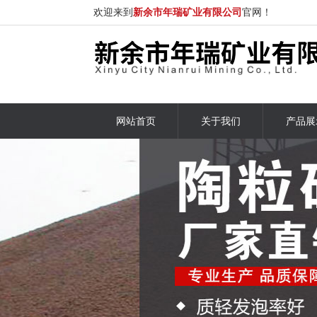
欢迎来到
新余市年瑞矿业有限公司
官网！
网站首页
关于我们
产品展