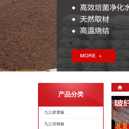
产品分类
九江挤塑板
九江岩棉板