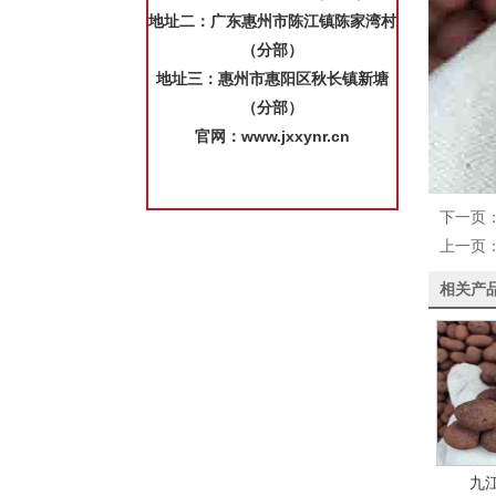
地址二：广东惠州市陈江镇陈家湾村
（分部）
地址三：惠州市惠阳区秋长镇新塘
（分部）
官网
：
www.jxxynr.cn
下一页
上一页
相关产
九